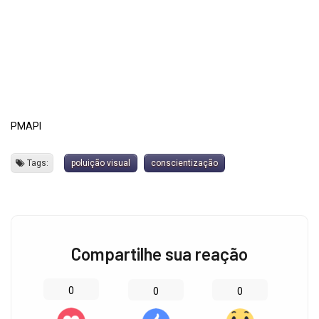
PMAPI
Tags:
poluição visual
conscientização
Compartilhe sua reação
0
0
0