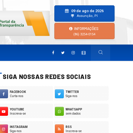
09 de ago de 2026
Assunção, PI
INFORMAÇÕES
(86) 3254-0154
SIGA NOSSAS REDES SOCIAIS
FACEBOOK
TWITTER
Curta-nos
Siga-nos
YOUTUBE
WHATSAPP
Inscreva-se
sem dados
INSTAGRAM
RSS
Siga-nos
Inscreva-se