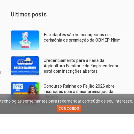
Últimos posts
Estudantes são homenageados em
cerimônia de premiação da OBMEP Mirim
Credenciamento para a Feira da
Agricultura Familiar e do Empreendedor
está com inscrições abertas
m
Concurso Rainha do Feijão 2026 abre
inscrições com a maior premiação da
história
ras tecnologias semelhantes para recomendar conteúdo de seu interesse
CONCORDO
ão
-
Trabalhando por um futuro cada vez melhor.
. All rights reserved.