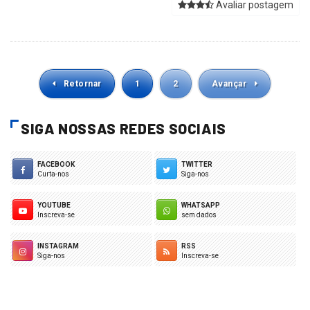
Avaliar postagem
Retornar
1
2
Avançar
SIGA NOSSAS REDES SOCIAIS
FACEBOOK
TWITTER
Curta-nos
Siga-nos
YOUTUBE
WHATSAPP
Inscreva-se
sem dados
INSTAGRAM
RSS
Siga-nos
Inscreva-se