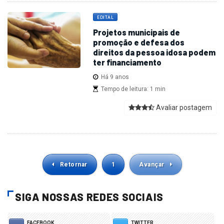
EDITAL
Projetos municipais de
promoção e defesa dos
direitos da pessoa idosa podem
ter financiamento
Há 9 anos
Tempo de leitura: 1 min
Avaliar postagem
Retornar
1
Avançar
SIGA NOSSAS REDES SOCIAIS
FACEBOOK
TWITTER