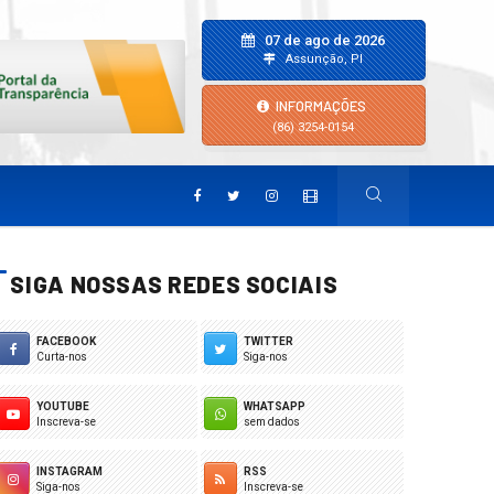
07 de ago de 2026
Assunção, PI
INFORMAÇÕES
(86) 3254-0154
SIGA NOSSAS REDES SOCIAIS
FACEBOOK
TWITTER
Curta-nos
Siga-nos
YOUTUBE
WHATSAPP
Inscreva-se
sem dados
INSTAGRAM
RSS
Siga-nos
Inscreva-se