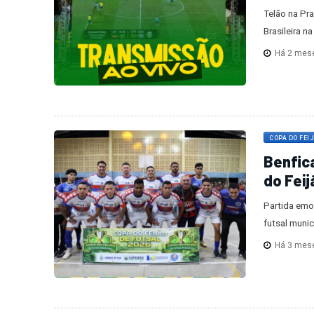
Telão na Pr
Brasileira n
Há 2 mes
COPA DO FEI
Benfica
do Feij
Partida emo
futsal munic
Há 3 mes