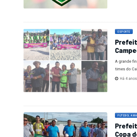
ESPORTE
Prefei
Campeo
A grande fi
times do Cal
Há 4 ano
FUTEBOL AM
Prefeit
Copa d