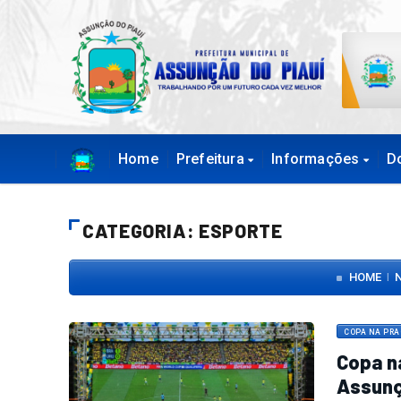
Home
Prefeitura
Informações
D
CATEGORIA: ESPORTE
HOME
|
COPA NA PR
Copa n
Assunç