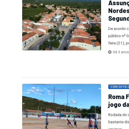
Assunç
Nordes
Segun
De acordo c
público nº 
feira (21), 
Há 3 ano
COPA DO FEI
Roma F
jogo d
Rodada do ú
bastante di