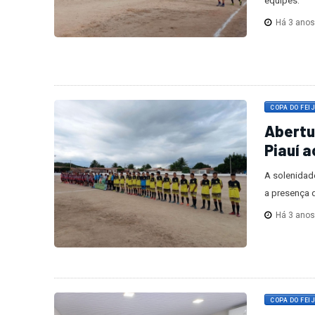
equipes.
Há 3 ano
COPA DO FEI
Abertu
Piauí 
A solenidad
a presença d
Há 3 ano
COPA DO FEI