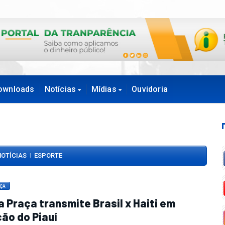
ownloads
Notícias
Mídias
Ouvidoria
NOTÍCIAS
ESPORTE
|
AÇA
a Praça transmite Brasil x Haiti em
ão do Piauí