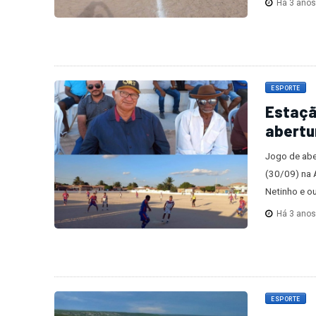
Há 3 ano
ESPORTE
Estaçã
abertu
Jogo de abe
(30/09) na 
Netinho e ou
Há 3 ano
ESPORTE