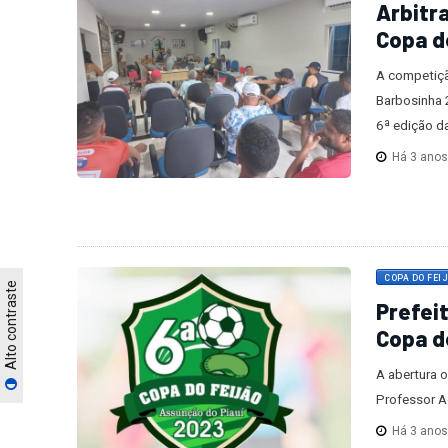
Arbitr
Copa d
A competiçã
Barbosinha 
6ª edição d
Há 3 ano
COPA DO FEI
Alto contraste
Prefeit
Copa d
A abertura 
Professor Ad
Há 3 ano