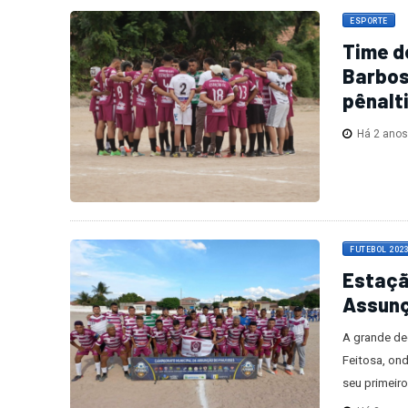
ESPORTE
Time d
Barbos
pênalt
Há 2 ano
FUTEBOL 202
Estaçã
Assunç
A grande de
Feitosa, on
seu primeiro