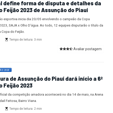
al define forma de disputa e detalhes da
o Feijão 2023 de Assunção do Piauí
o esportiva inicia dia 20/05 envolvendo o campeão da Copa
2023, SAJA x Olho D’água. Ao todo, 12 equipes disputarão o título da
a Copa do Feijão.
s
Tempo de leitura: 3 min
Avaliar postagem
JÃO 2023
ura de Assunção do Piauí dará início a 6ª
o Feijão 2023
oficial da competição amadora acontecerá no dia 14 de maio, na Arena
ail Feitosa, Bairro Viana.
s
Tempo de leitura: 2 min