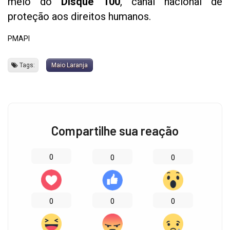
meio do
Disque 100
, canal nacional de
proteção aos direitos humanos.
PMAPI
Tags:
Maio Laranja
Compartilhe sua reação
0
0
0
0
0
0