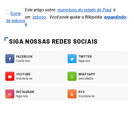
Este artigo sobre
municípios do estado do Piauí
é
um
esboço
. Você pode ajudar a Wikipédia
expandindo-
o
.
SIGA NOSSAS REDES SOCIAIS
FACEBOOK
TWITTER
Curta-nos
Siga-nos
YOUTUBE
WHATSAPP
Inscreva-se
sem dados
INSTAGRAM
RSS
Siga-nos
Inscreva-se