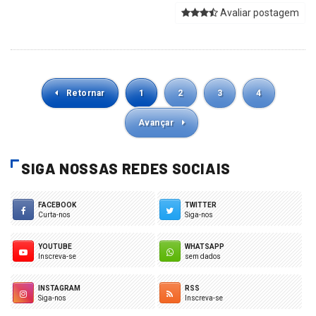
Avaliar postagem
Retornar
1
2
3
4
Avançar
SIGA NOSSAS REDES SOCIAIS
FACEBOOK
TWITTER
Curta-nos
Siga-nos
YOUTUBE
WHATSAPP
Inscreva-se
sem dados
INSTAGRAM
RSS
Siga-nos
Inscreva-se