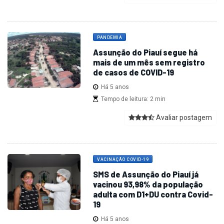
PANDEMIA
Assunção do Piauí segue há
mais de um mês sem registro
de casos de COVID-19
Há 5 anos
Tempo de leitura: 2 min
Avaliar postagem
VACINAÇÃO COVID-19
SMS de Assunção do Piauí já
vacinou 93,98% da população
adulta com D1+DU contra Covid-
19
Há 5 anos