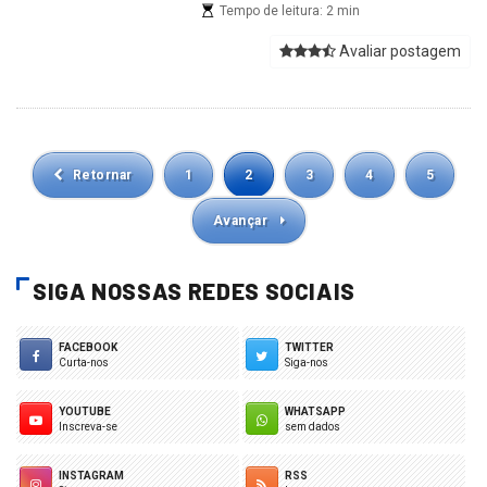
Tempo de leitura: 2 min
Avaliar postagem
Retornar
1
2
3
4
5
Avançar
SIGA NOSSAS REDES SOCIAIS
FACEBOOK
TWITTER
Curta-nos
Siga-nos
YOUTUBE
WHATSAPP
Inscreva-se
sem dados
INSTAGRAM
RSS