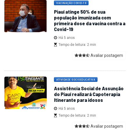
VACINAÇÃO COVID-19
Piauí atinge 50% de sua
população imunizada com
primeira dose da vacina contra a
Covid-19
Há 5 anos
Tempo de leitura: 2 min
Avaliar postagem
ATIVIDADE SOCIOEDUCATIVA
Assistência Social de Assunção
do Piauí realizará Capoterapia
Itinerante para idosos
Há 5 anos
Tempo de leitura: 2 min
Avaliar postagem