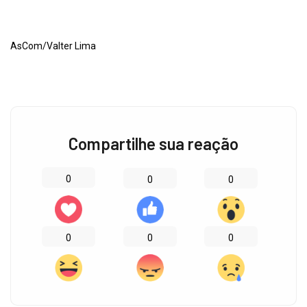
AsCom/Valter Lima
Compartilhe sua reação
0
0
0
0
0
0