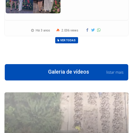
NOTA FISCAL ELETRÔNICA
Acesso à informação
Enquete
Nenhuma enquete cadastrada.
Galeria de fotos
Secretária de Saúde de
Assunção do Piauí é
homenageada