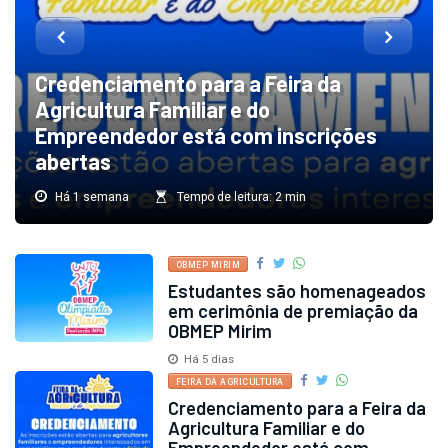
Credenciamento para a Feira da
Agricultura Familiar e do
Empreendedor está com inscrições
abertas
Há 1 semana
Tempo de leitura: 2 min
OBMEP MIRIM
Estudantes são homenageados
em cerimônia de premiação da
OBMEP Mirim
Há 5 dias
FEIRA DA AGRICULTURA
Credenciamento para a Feira da
Agricultura Familiar e do