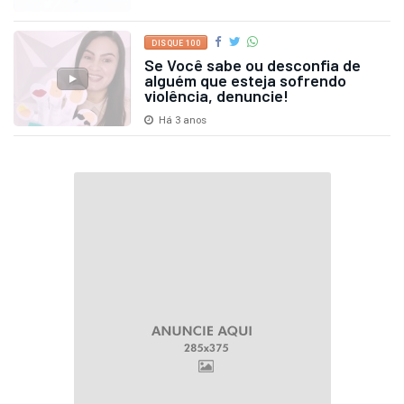
Construção do calçamento da Rua 1 de Maio -
Bairro Viana
LEI ALDIR BLANC
Live Apresentação Lei Aldir Blanc
| Assunção do Piauí
Há 3 anos
28 ANOS DE EMANCIPAÇÃO
Assunção do Piauí festeja 28
anos de emancipação política