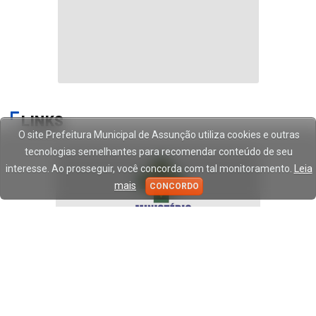
Há 3 anos
DISQUE 100
Se Você sabe ou desconfia de
alguém que esteja sofrendo
violência, denuncie!
Há 3 anos
O site Prefeitura Municipal de Assunção utiliza cookies e outras
tecnologias semelhantes para recomendar conteúdo de seu
interesse. Ao prosseguir, você concorda com tal monitoramento.
Leia
mais
CONCORDO