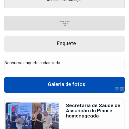
TELEFONES ÚTEIS
Acesso à informação
VACINA COVID-19
Assunção do Piauí
PAINEL EPIDEMIOLÓGICO
Nordeste
PAINEL EPIDEMIOLÓGICO
Piauí
CORONAVÍRUS
Acesse