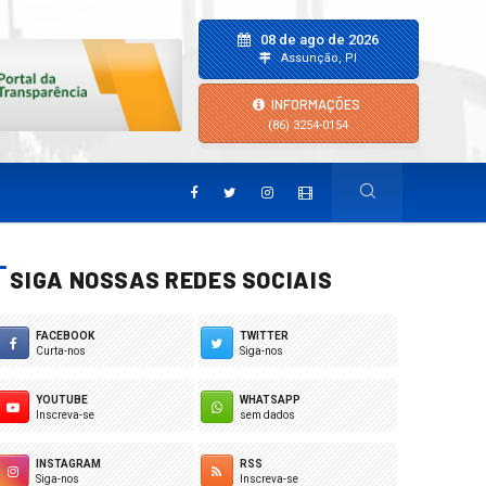
08 de ago de 2026
Assunção, PI
INFORMAÇÕES
(86) 3254-0154
SIGA NOSSAS REDES SOCIAIS
FACEBOOK
TWITTER
Curta-nos
Siga-nos
YOUTUBE
WHATSAPP
Inscreva-se
sem dados
INSTAGRAM
RSS
Siga-nos
Inscreva-se