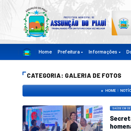
Home
Prefeitura
Informações
D
CATEGORIA: GALERIA DE FOTOS
HOME
NOTÍ
|
SAÚDE EM D
Secret
homen