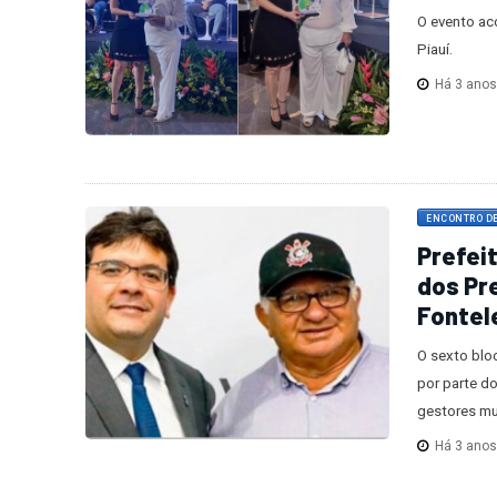
O evento ac
Piauí.
Há 3 ano
ENCONTRO D
Prefeit
dos Pr
Fontel
O sexto bloc
por parte d
gestores mu
Há 3 ano