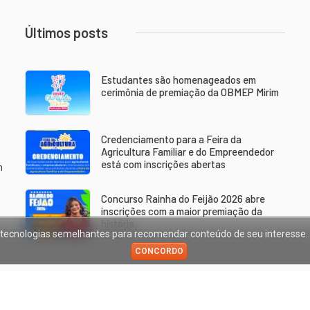
Últimos posts
Estudantes são homenageados em
cerimônia de premiação da OBMEP Mirim
Credenciamento para a Feira da
Agricultura Familiar e do Empreendedor
está com inscrições abertas
m
Concurso Rainha do Feijão 2026 abre
inscrições com a maior premiação da
história
ras tecnologias semelhantes para recomendar conteúdo de seu interesse
CONCORDO
ão
-
Trabalhando por um futuro cada vez melhor.
. All rights reserved.