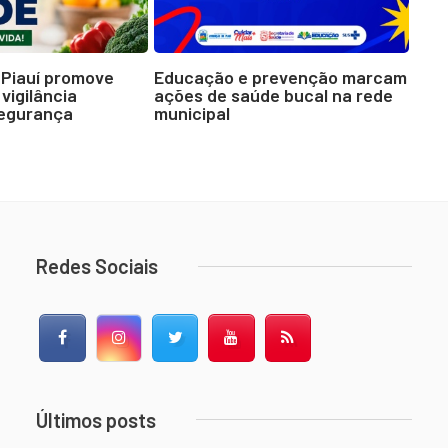
Piauí promove
Educação e prevenção marcam
 vigilância
ações de saúde bucal na rede
segurança
municipal
Redes Sociais
Facebook
Instagram
Twitter
YouTube
RSS Feed
Últimos posts