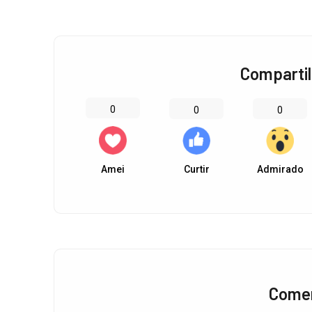
Compartil
0
0
0
Amei
Curtir
Admirado
Comen