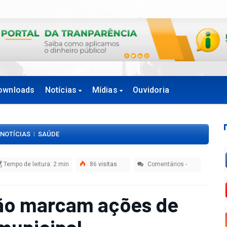
ownloads
Notícias
Mídias
Ouvidoria
NOTÍCIAS
SAÚDE
|
Tempo de leitura: 2 min
86
visitas
Comentários
-
ão marcam ações de
municipal