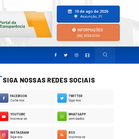
10 de ago de 2026
Assunção, PI
INFORMAÇÕES
(86) 3254-0154
SIGA NOSSAS REDES SOCIAIS
FACEBOOK
TWITTER
Curta-nos
Siga-nos
YOUTUBE
WHATSAPP
Inscreva-se
sem dados
INSTAGRAM
RSS
Siga-nos
Inscreva-se