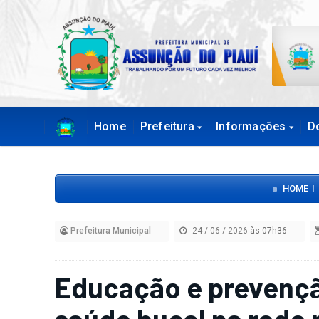
Home
Prefeitura
Informações
D
HOME
|
Prefeitura Municipal
24 / 06 / 2026
às 07h36
Educação e prevenç
saúde bucal na rede 