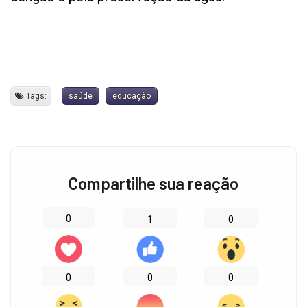
Tags:
saúde
educação
Compartilhe sua reação
0
0
1
0
0
0