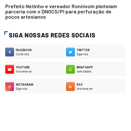
Prefeito Netinho e vereador Ronnivom pleiteiam
parceria com o DNOCS/PI para perfuração de
poços artesianos
SIGA NOSSAS REDES SOCIAIS
FACEBOOK
TWITTER
Curta-nos
Siga-nos
YOUTUBE
WHATSAPP
Inscreva-se
sem dados
INSTAGRAM
RSS
Siga-nos
Inscreva-se