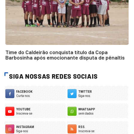
Time do Caldeirão conquista título da Copa
Barbosinha após emocionante disputa de pênaltis
SIGA NOSSAS REDES SOCIAIS
FACEBOOK
TWITTER
Curta-nos
Siga-nos
YOUTUBE
WHATSAPP
Inscreva-se
sem dados
INSTAGRAM
RSS
Siga-nos
Inscreva-se