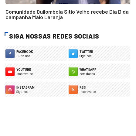
Comunidade Quilombola Sítio Velho recebe Dia D da
campanha Maio Laranja
SIGA NOSSAS REDES SOCIAIS
FACEBOOK
TWITTER
Curta-nos
Siga-nos
YOUTUBE
WHATSAPP
Inscreva-se
sem dados
INSTAGRAM
RSS
Siga-nos
Inscreva-se