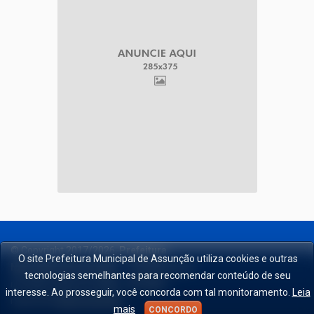
© Copyright 2017/2026,
Prefeitura
O site Prefeitura Municipal de Assunção utiliza cookies e outras
Municipal de Assunção
-
Trabalhando por
tecnologias semelhantes para recomendar conteúdo de seu
um futuro cada vez melhor.
. All rights
interesse. Ao prosseguir, você concorda com tal monitoramento.
Leia
reserved.
Desenvolverdor
.
mais
CONCORDO