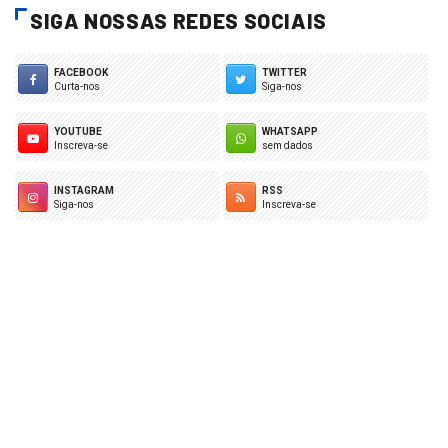
SIGA NOSSAS REDES SOCIAIS
FACEBOOK
TWITTER
Curta-nos
Siga-nos
YOUTUBE
WHATSAPP
Inscreva-se
sem dados
INSTAGRAM
RSS
Siga-nos
Inscreva-se