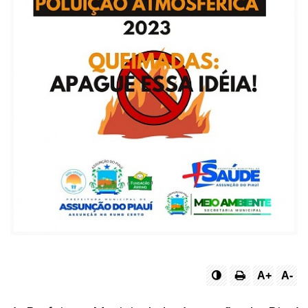
A+
A-