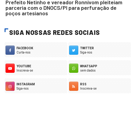
Prefeito Netinho e vereador Ronnivom pleiteiam
parceria com o DNOCS/PI para perfuração de
poços artesianos
SIGA NOSSAS REDES SOCIAIS
FACEBOOK
TWITTER
Curta-nos
Siga-nos
YOUTUBE
WHATSAPP
Inscreva-se
sem dados
INSTAGRAM
RSS
Siga-nos
Inscreva-se