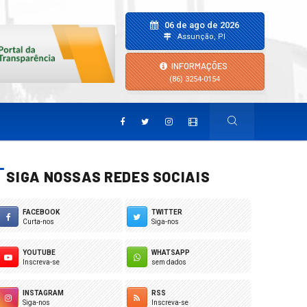
06 de ago de 2026
Assunção, PI
INFORMAÇÕES
(86) 3254-0154
SIGA NOSSAS REDES SOCIAIS
FACEBOOK
TWITTER
Curta-nos
Siga-nos
YOUTUBE
WHATSAPP
Inscreva-se
sem dados
INSTAGRAM
RSS
Siga-nos
Inscreva-se