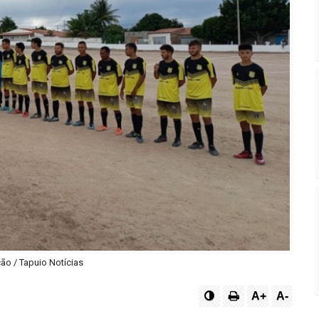
o / Tapuio Notícias
A+
A-