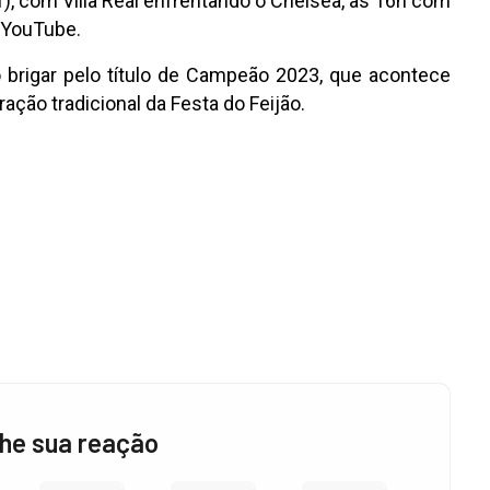
), com Villa Real enfrentando o Chelsea, às 16h com
 YouTube.
 brigar pelo título de Campeão 2023, que acontece
ação tradicional da Festa do Feijão.
he sua reação