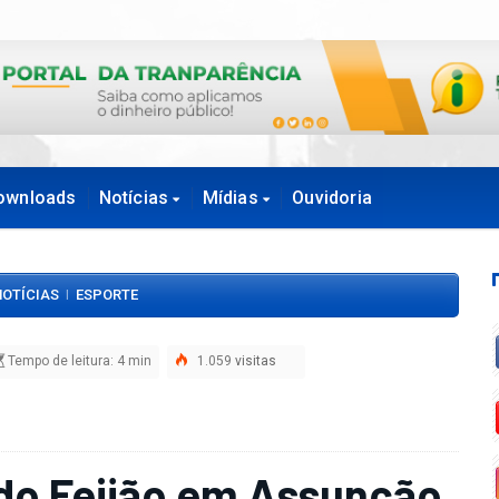
ownloads
Notícias
Mídias
Ouvidoria
NOTÍCIAS
ESPORTE
|
Tempo de leitura: 4 min
1.059
visitas
 do Feijão em Assunção