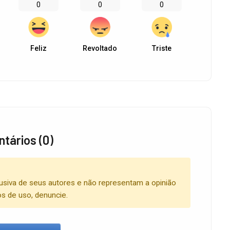
0
0
0
Feliz
Revoltado
Triste
tários (0)
usiva de seus autores e não representam a opinião
os de uso, denuncie.