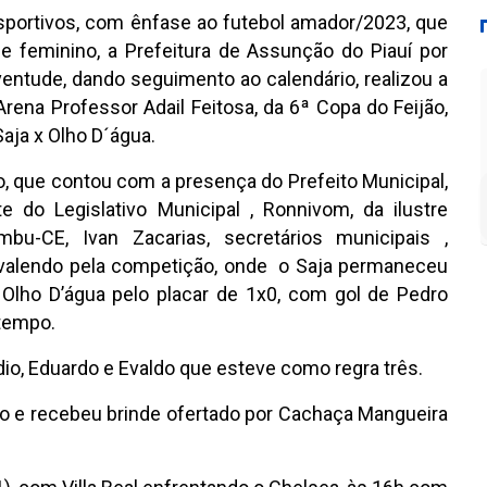
portivos, com ênfase ao futebol amador/2023, que
e feminino, a Prefeitura de Assunção do Piauí por
ventude, dando seguimento ao calendário, realizou a
 Arena Professor Adail Feitosa, da 6ª Copa do Feijão,
aja x Olho D´água.
to, que contou com a presença do Prefeito Municipal,
e do Legislativo Municipal , Ronnivom, da ilustre
bu-CE, Ivan Zacarias, secretários municipais ,
 valendo pela competição, onde o Saja permaneceu
lho D’água pelo placar de 1x0, com gol de Pedro
 tempo.
dio, Eduardo e Evaldo que esteve como regra três.
go e recebeu brinde ofertado por Cachaça Mangueira