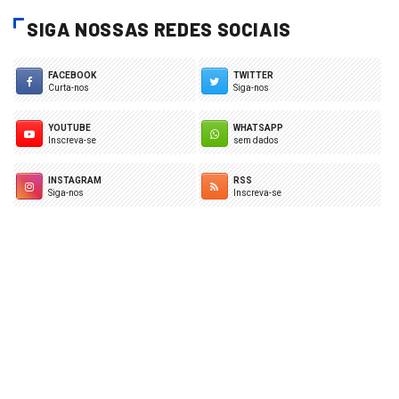
SIGA NOSSAS REDES SOCIAIS
FACEBOOK
TWITTER
Curta-nos
Siga-nos
YOUTUBE
WHATSAPP
Inscreva-se
sem dados
INSTAGRAM
RSS
Siga-nos
Inscreva-se