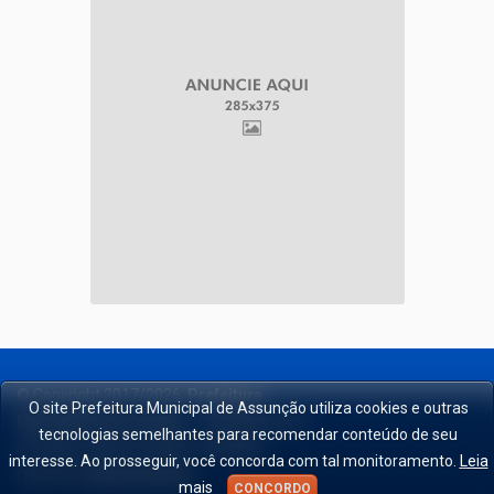
© Copyright 2017/2026,
Prefeitura
O site Prefeitura Municipal de Assunção utiliza cookies e outras
Municipal de Assunção
-
Trabalhando por
tecnologias semelhantes para recomendar conteúdo de seu
um futuro cada vez melhor.
. All rights
interesse. Ao prosseguir, você concorda com tal monitoramento.
Leia
reserved.
Desenvolverdor
.
mais
CONCORDO