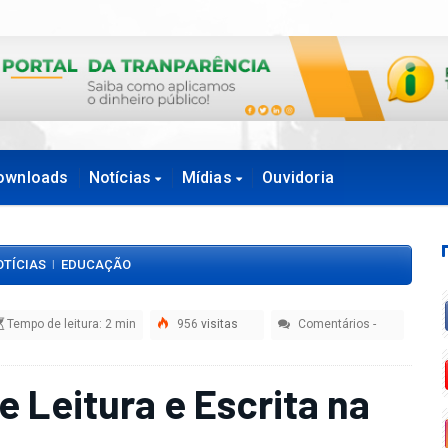
ownloads
Notícias
Mídias
Ouvidoria
OTÍCIAS
EDUCAÇÃO
|
Tempo de leitura: 2 min
956
visitas
Comentários
-
 Leitura e Escrita na