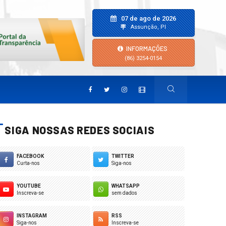
07 de ago de 2026
Assunção, PI
INFORMAÇÕES
(86) 3254-0154
SIGA NOSSAS REDES SOCIAIS
FACEBOOK
TWITTER
Curta-nos
Siga-nos
YOUTUBE
WHATSAPP
Inscreva-se
sem dados
INSTAGRAM
RSS
Siga-nos
Inscreva-se