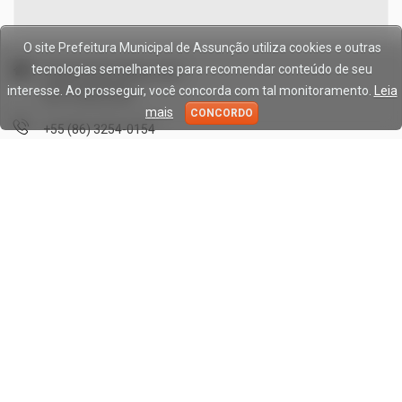
O site Prefeitura Municipal de Assunção utiliza cookies e outras
tecnologias semelhantes para recomendar conteúdo de seu
Praça Firmino Alves, S/N
interesse. Ao prosseguir, você concorda com tal monitoramento.
Leia
CEP: 64333-000
mais
CONCORDO
+55 (86) 3254-0154
prefeituramunicipaldeassuncaodopiaui@outlook.com
Segunda a Sexta: 08h00min às 13h00min.
Publicidade