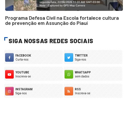
Programa Defesa Civil na Escola fortalece cultura
de prevenção em Assunção do Piauí
SIGA NOSSAS REDES SOCIAIS
FACEBOOK
TWITTER
Curta-nos
Siga-nos
YOUTUBE
WHATSAPP
Inscreva-se
sem dados
INSTAGRAM
RSS
Siga-nos
Inscreva-se