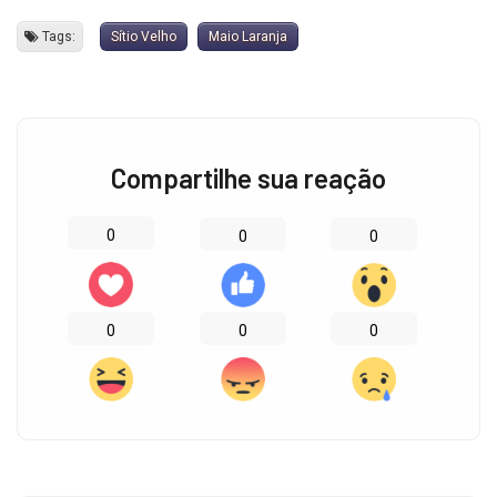
Tags:
Sítio Velho
Maio Laranja
Compartilhe sua reação
0
0
0
0
0
0