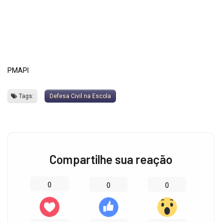
PMAPI
Tags:
Defesa Civil na Escola
Compartilhe sua reação
0
0
0