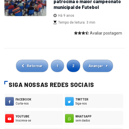
patrocina o maior campeonato
municipal de Futebol
Há 9 anos
Tempo de leitura: 3 min
Avaliar postagem
Retornar
1
2
Avançar
SIGA NOSSAS REDES SOCIAIS
FACEBOOK
TWITTER
Curta-nos
Siga-nos
YOUTUBE
WHATSAPP
Inscreva-se
sem dados