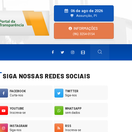
06 de ago de 2026
Assunção, PI
INFORMAÇÕES
(86) 3254-0154
SIGA NOSSAS REDES SOCIAIS
FACEBOOK
TWITTER
Curta-nos
Siga-nos
YOUTUBE
WHATSAPP
Inscreva-se
sem dados
INSTAGRAM
RSS
Siga-nos
Inscreva-se