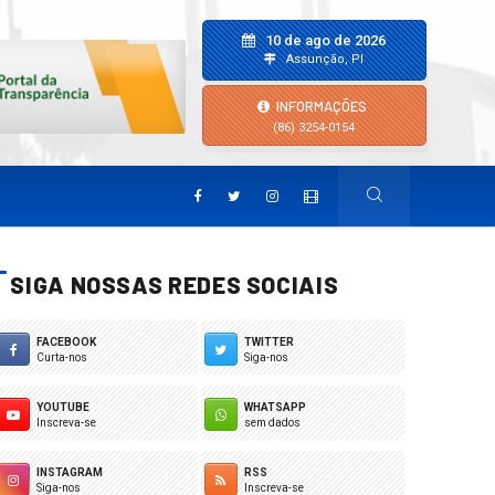
10 de ago de 2026
Assunção, PI
INFORMAÇÕES
(86) 3254-0154
SIGA NOSSAS REDES SOCIAIS
FACEBOOK
TWITTER
Curta-nos
Siga-nos
YOUTUBE
WHATSAPP
Inscreva-se
sem dados
INSTAGRAM
RSS
Siga-nos
Inscreva-se