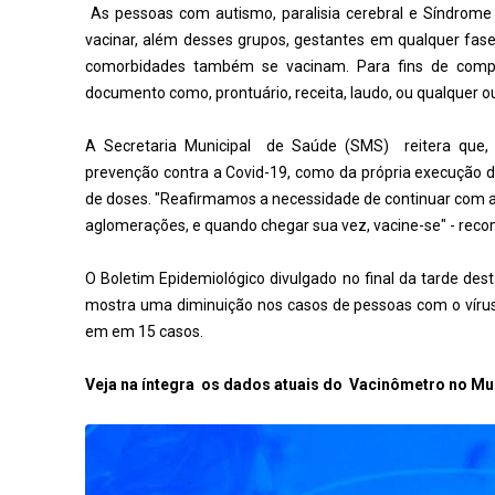
As pessoas com autismo, paralisia cerebral e Síndro
vacinar, além desses grupos, gestantes em qualquer fas
comorbidades também se vacinam. Para fins de compr
documento como, prontuário, receita, laudo, ou qualquer
A Secretaria Municipal de Saúde (SMS) reitera que,
prevenção contra a Covid-19, como da própria execução d
de doses. "Reafirmamos a necessidade de continuar com as
aglomerações, e quando chegar sua vez, vacine-se" - re
O Boletim Epidemiológico divulgado no final da tarde des
mostra uma diminuição nos casos de pessoas com o vírus 
em em 15 casos.
Veja na íntegra os dados atuais do Vacinômetro no Mun