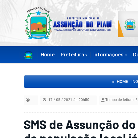
Home
Prefeitura
Informações
D
HOME
NO
|
17 / 05 / 2021
às 20h50
Tempo de leitura: 3
SMS de Assunção do 
da população local já