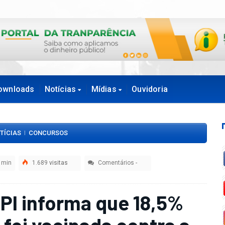
ownloads
Notícias
Mídias
Ouvidoria
TÍCIAS
CONCURSOS
|
 min
1.689
visitas
Comentários
-
PI informa que 18,5%
 foi vacinada contra a