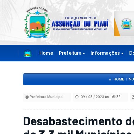
Home
Prefeitura
Informações
D
HOME
NO
|
Prefeitura Municipal
09 / 05 / 2023
às 16h58
Desabastecimento de
de 3,3 mil Município