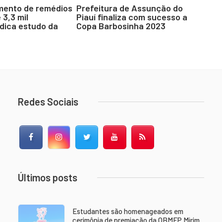
mento de remédios
Prefeitura de Assunção do
 3,3 mil
Piauí finaliza com sucesso a
ndica estudo da
Copa Barbosinha 2023
Redes Sociais
Facebook
Instagram
Twitter
YouTube
RSS Feed
Últimos posts
Estudantes são homenageados em
cerimônia de premiação da OBMEP Mirim