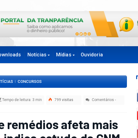
ownloads
Notícias
Mídias
Ouvidoria
TÍCIAS
CONCURSOS
|
Tempo de leitura: 3 min
799
visitas
Comentários
-
 remédios afeta mais
s, indica estudo da CNM