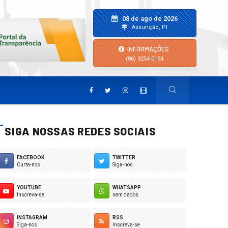
08 de ago de 2026
Assunção, PI
INFORMAÇÕES
(86) 3254-0154
SIGA NOSSAS REDES SOCIAIS
FACEBOOK
TWITTER
Curta-nos
Siga-nos
YOUTUBE
WHATSAPP
Inscreva-se
sem dados
INSTAGRAM
RSS
Siga-nos
Inscreva-se