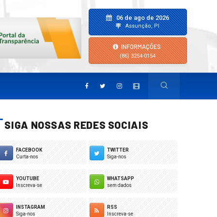
06 de ago de 2026
Assunção, PI
INFORMAÇÕES
(86) 3254-0154
SIGA NOSSAS REDES SOCIAIS
FACEBOOK
TWITTER
Curta-nos
Siga-nos
YOUTUBE
WHATSAPP
Inscreva-se
sem dados
INSTAGRAM
RSS
Siga-nos
Inscreva-se