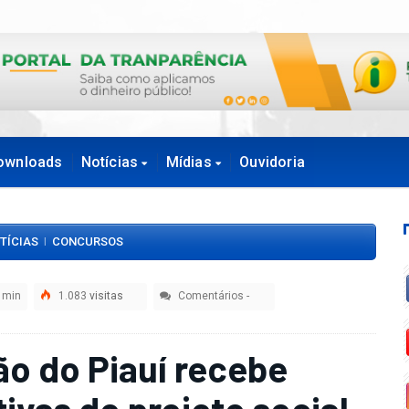
ownloads
Notícias
Mídias
Ouvidoria
TÍCIAS
CONCURSOS
|
 min
1.083
visitas
Comentários
-
o do Piauí recebe
vas do projeto social