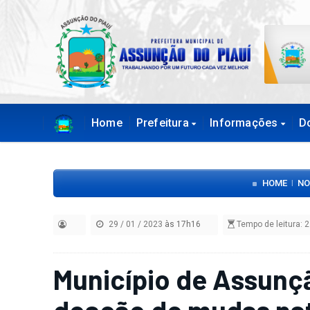
Home
Prefeitura
Informações
D
HOME
NO
|
29 / 01 / 2023
às 17h16
Tempo de leitura: 2
Município de Assunçã
doação de mudas nati