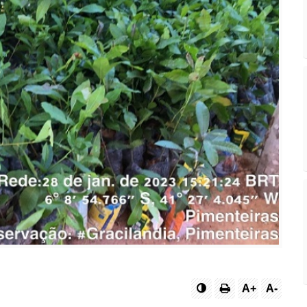
A+
A-