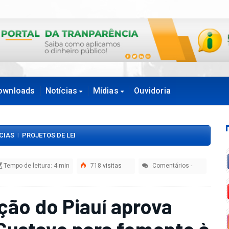
ownloads
Notícias
Mídias
Ouvidoria
CIAS
PROJETOS DE LEI
|
Tempo de leitura: 4 min
718
visitas
Comentários
-
ção do Piauí aprova
 Gustavo para fomento à