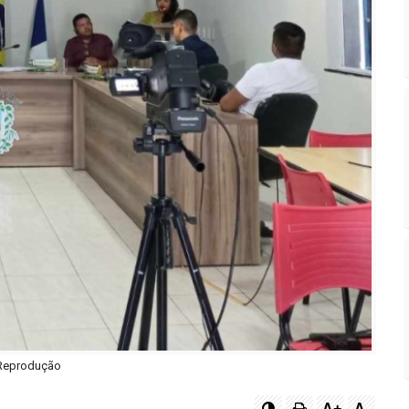
eprodução
A+
A-