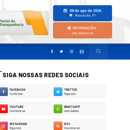
08 de ago de 2026
Assunção, PI
INFORMAÇÕES
(86) 3254-0154
SIGA NOSSAS REDES SOCIAIS
FACEBOOK
TWITTER
Curta-nos
Siga-nos
YOUTUBE
WHATSAPP
Inscreva-se
sem dados
INSTAGRAM
RSS
Siga-nos
Inscreva-se