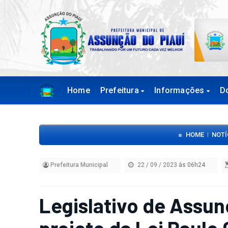
Home
Prefeitura
Informações
D
HOME
NOTÍ
|
Prefeitura Municipal
22 / 09 / 2023
às 06h24
Legislativo de Assun
projeto da Lei Paulo