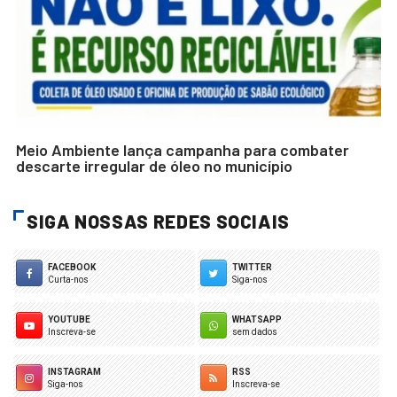
Meio Ambiente lança campanha para combater
descarte irregular de óleo no município
SIGA NOSSAS REDES SOCIAIS
FACEBOOK
TWITTER
Curta-nos
Siga-nos
YOUTUBE
WHATSAPP
Inscreva-se
sem dados
INSTAGRAM
RSS
Siga-nos
Inscreva-se