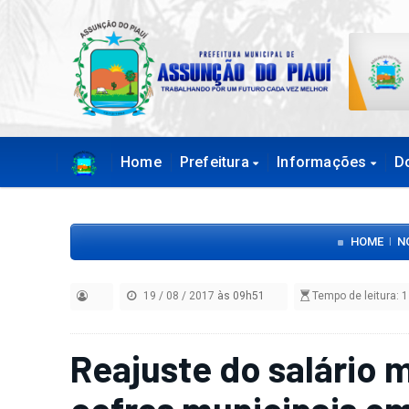
Home
Prefeitura
Informações
D
HOME
N
|
19 / 08 / 2017
às 09h51
Tempo de leitura: 1
Reajuste do salário 
cofres municipais em