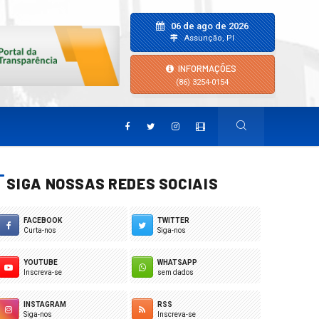
06 de ago de 2026
Assunção, PI
INFORMAÇÕES
(86) 3254-0154
SIGA NOSSAS REDES SOCIAIS
FACEBOOK
TWITTER
Curta-nos
Siga-nos
YOUTUBE
WHATSAPP
Inscreva-se
sem dados
INSTAGRAM
RSS
Siga-nos
Inscreva-se