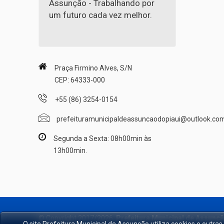
Assunção - Trabalhando por
um futuro cada vez melhor.
Praça Firmino Alves, S/N
CEP: 64333-000
+55 (86) 3254-0154
prefeituramunicipaldeassuncaodopiaui@outlook.co
Segunda a Sexta: 08h00min às
13h00min.
© Copyright 2017/2026,
Prefeitura Municipal de Assunç