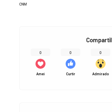
CNM
Compartil
0
0
0
Amei
Curtir
Admirado