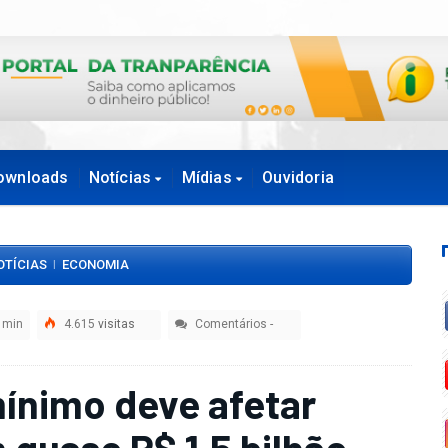
ownloads
Notícias
Mídias
Ouvidoria
OTÍCIAS
ECONOMIA
|
 min
4.615
visitas
Comentários
-
mínimo deve afetar
 quase R$ 1,5 bilhão