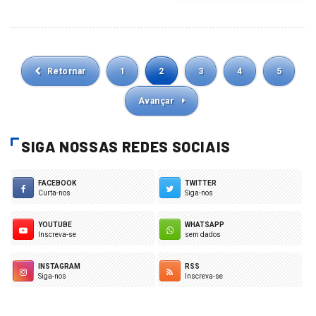
Retornar
1
2
3
4
5
Avançar
SIGA NOSSAS REDES SOCIAIS
FACEBOOK
TWITTER
Curta-nos
Siga-nos
YOUTUBE
WHATSAPP
Inscreva-se
sem dados
INSTAGRAM
RSS
Siga-nos
Inscreva-se